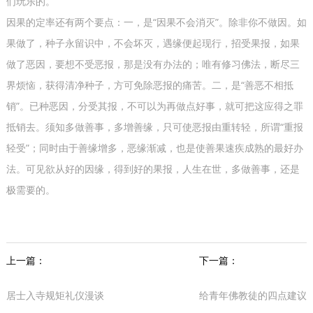
们玩乐的。
因果的定率还有两个要点：一，是“因果不会消灭”。除非你不做因。如
果做了，种子永留识中，不会坏灭，遇缘便起现行，招受果报，如果
做了恶因，要想不受恶报，那是没有办法的；唯有修习佛法，断尽三
界烦恼，获得清净种子，方可免除恶报的痛苦。二，是“善恶不相抵
销”。已种恶因，分受其报，不可以为再做点好事，就可把这应得之罪
抵销去。须知多做善事，多增善缘，只可使恶报由重转轻，所谓“重报
轻受”；同时由于善缘增多，恶缘渐减，也是使善果速疾成熟的最好办
法。可见欲从好的因缘，得到好的果报，人生在世，多做善事，还是
极需要的。
上一篇：
下一篇：
居士入寺规矩礼仪漫谈
给青年佛教徒的四点建议