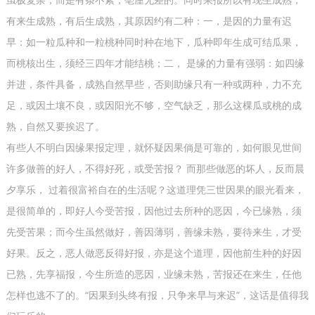
有来生成熟，有后生成熟，其原因约有二种：一，是因的力量有迟
早：如一粒瓜种和一粒桃种同时种在地下，瓜种即年生成可结瓜果，
而桃核出生，须经三四年才能结桃；二， 是缘的力量有强弱：如四缘
并进，条件具备，成熟自然早些，否则助缘只有一种或两种，力不充
足，或因土壤不良，或因阳光不够，空气缺乏，那么这棵瓜或桃的成
熟，自然又要挨迟了。
有些人不明白因缘果报定理，就怀疑因果倘是可靠的，如何眼见世间
许多做善的好人，不得好死，或受苦报？ 而那些做恶的坏人，反而晨
夕享乐， 过着很富裕自在的生活呢？这道理凭三世因果的眼光看来，
是很简单的，即好人今受苦报，因他过去所种的恶因，今已缘熟，须
先受苦果；而今生虽然做好，善因薄弱，善缘未熟，要待来生，才受
好果。反之，恶人做恶反得好报，亦是这个道理，因他前生种的好因
已熟，先享福报，今生所造的恶因，业缘未熟，苦报还在来生，任他
怎样也逃不了的。“因果到头终有报，只争来早与来迟”，这话是值得我