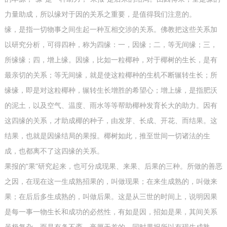
力量助成，所以缘对于因的关系之重要，是值得我们注意的。
缘，是指一切物事之间生起一种互相交涉的关系。佛教把这些关系加
以研究分析，可得四种，称为四缘：一，因缘；二，等无间缘；三，
所缘缘；四，增上缘。因缘，比如一粒椰种，对于椰树的生长，是有
最亲切的关系；等无间缘，就是使这粒椰种的生机不断辗转生长；所
缘缘，即是对这粒椰种，辗转生长增胜的希望心；增上缘，是指肥沃
的泥土，以及空气、温度、雨水等等帮助椰种发育长大的助力。因有
这四缘的关系，才助成椰的种子，由发芽、长成、开花、而结果。这
结果，也就是因缘结局的果报。椰树如此，推至世间一切诸法的生
成，也都离不了这四缘的关系。
果报的“果”研究起来，也可分成现果、来果、后果的三种。所做的善恶
之因，在现在这一生成熟招果的，叫做现果；在来生成熟的，叫做来
果；在后后多生成熟的，叫做后果。这是从三世的时间上，说明因果
是每一事一物生长和成功的必然性，有如是因，招如是果，其间关系
虽极复杂，而是有条不紊，亳厘无差的。同时果报所以有现生成熟，