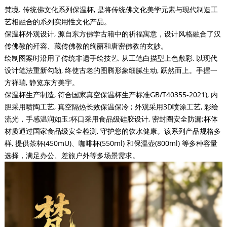
梵境. 传统佛文化系列保温杯, 是将传统佛文化美学元素与现代制造工
艺相融合的系列实用性文化产品。
保温杯外观设计, 源自东方佛学古籍中的祈福寓意，设计风格融合了汉
传佛教的歼容、藏传佛教的绚丽和唐密佛教的玄妙。
绘制图案时沿用了传统非遗手绘技艺, 从工笔白描型上色敷彩, 以现代
设计笔法重新勾勒, 终使古老的图腾形象细腻生动, 跃然而上。手握一
方祥瑞, 静览东方美宇。
保温杯生产制造, 符合国家真空保温杯生产标准GB/T40355-2021), 内
胆采用喷陶工艺, 真空隔热长效保温保冷 ; 外观采用3D喷涂工艺, 彩绘
流光，手感温润如玉;杯口采用食品级硅胶设计, 密封圈安全防漏;杯体
材质通过国家食品级安全检测, 守护您的饮水健康。该系列产品规格多
样, 提供茶杯(450mU)、咖啡杯(550ml) 和保温壶(800ml) 等多种容量
选择，满足办公、差旅户外等多场景需求。