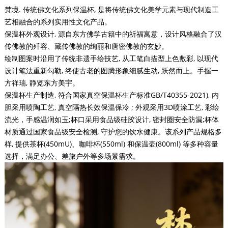
梵境. 传统佛文化系列保温杯, 是将传统佛文化美学元素与现代制造工
艺相融合的系列实用性文化产品。
保温杯外观设计, 源自东方佛学古籍中的祈福寓意，设计风格融合了汉
传佛教的歼容、藏传佛教的绚丽和唐密佛教的玄妙。
绘制图案时沿用了传统非遗手绘技艺, 从工笔白描型上色敷彩, 以现代
设计笔法重新勾勒, 终使古老的图腾形象细腻生动, 跃然而上。手握一
方祥瑞, 静览东方美宇。
保温杯生产制造, 符合国家真空保温杯生产标准GB/T40355-2021), 内
胆采用喷陶工艺, 真空隔热长效保温保冷 ; 外观采用3D喷涂工艺, 彩绘
流光，手感温润如玉;杯口采用食品级硅胶设计, 密封圈安全防漏;杯体
材质通过国家食品级安全检测, 守护您的饮水健康。该系列产品规格多
样, 提供茶杯(450mU)、咖啡杯(550ml) 和保温壶(800ml) 等多种容量
选择，满足办公、差旅户外等多场景需求。